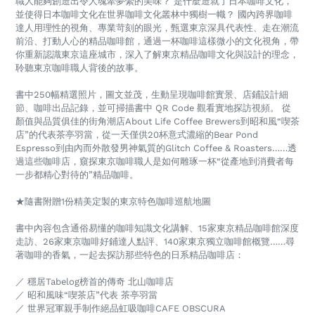
職人能夠創造出令人魂牽夢縈的美味？ 是什麼造就了日本咖啡文化，
並使得日本咖啡文化在世界咖啡文化叢林中獨樹一幟？ 國內跨界咖啡
達人用理性的視角、專業苛刻的眼光，甄選東京深具代表性、走在潮流
前沿、打動人心的精品咖啡館，通過一杯咖啡這樣微小的文化視角，帶
你重新認識東京這座城市，深入了解東京精品咖啡文化與設計的理念，
聆聽東京咖啡職人背後的故事。
書中250幅精選照片，圖文並茂，生動呈現咖啡館實景、店鋪設計細
節、咖啡出品記錄，並可掃描書中 QR Code 觀看實地探訪視頻。 從
顏值與品質俱佳的街角潮店About Life Coffee Brewers到昭和風“喫茶
店”的代表茶亭羽當，從一天僅供20杯意式濃縮的Bear Pond
Espresso到由內而外散發男神氣質的Glitch Coffee & Roasters……透
過這些咖啡店，窺探東京咖啡職人是如何雕琢一杯“從產地到消費者每
一步都精心對待的”精品咖啡。
★隨書附贈1份精美定製的東京特色咖啡巡航地圖
書中內容包含通俗易懂的咖啡知識文化講解、15家東京精品咖啡館深度
走訪、26家東京咖啡好鋪達人點評、140家東京獨立咖啡館概覽……尋
著咖啡的香氣，一起去探訪那些特色的日系精品咖啡店：
／ 穩居Tabelog榜首的傳奇 北山咖啡店
／ 昭和風味“喫茶店”代表 茶亭羽當
／ 世界冠軍親手制作絕品虹吸咖啡CAFE OBSCURA