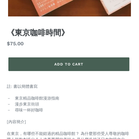
《東京咖啡時間》
Regular
$75.00
price
ADD TO CART
註: 書以簡體書寫
－ 東京精品咖啡館漫游指南
－ 漫步東京街頭
－ 尋味一杯好咖啡
[內容簡介]
在東京，有哪些不能錯過的精品咖啡館？ 為什麼那些受人尊敬的咖啡